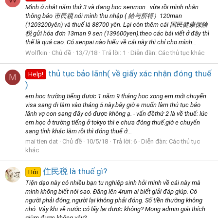
Mình ở nhật năm thứ 3 và đang học senmon . vừa rồi mình nhận
thông báo 市民税 nói mình thu nhập ( 給与所得）120man
(1203200yên) và thuế là 88700 yên. Lại còn thêm cái 国民健康保険
税 gửi hóa đơn 13man 9 sen (139600yen).theo các bài viết ở đây thì
thế là quá cao. Có senpai nào hiểu về cái này thì chỉ cho mình...
Wolfkin
Chủ đề
13/7/18
Trả lời: 1
Diễn đàn:
Các thủ tục khác
thủ tục bảo lãnh( về giấy xác nhận đóng thuế
Help!
M
)
em học trường tiếng được 1 năm 9 tháng.học xong em mới chuyển
visa sang đi làm vào tháng 5 này.bây giờ e muốn làm thủ tục bảo
lãnh vợ con sang đây có được không ạ. - vấn đềthứ 2 là về thuế: lúc
em học ở trường tiếng ở tokyo thì e chưa đóng thuế.giờ e chuyển
sang tỉnh khác làm rồi thì đóng thuế ở...
mai tien dat
Chủ đề
10/5/18
Trả lời: 6
Diễn đàn:
Các thủ tục
khác
住民税 là thuế gì?
Hỏi
Tiện dạo này có nhiều bạn tu nghiệp sinh hỏi mình về cái này mà
mình không biết nói sao. Đăng lên 4rum ai biết giải đáp giúp. Có
người phải đóng, người lại không phải đóng. Số tiền thường không
nhỏ. Vậy khi về nước có lấy lại được không? Mong admin giải thích
giùm được không vậy?