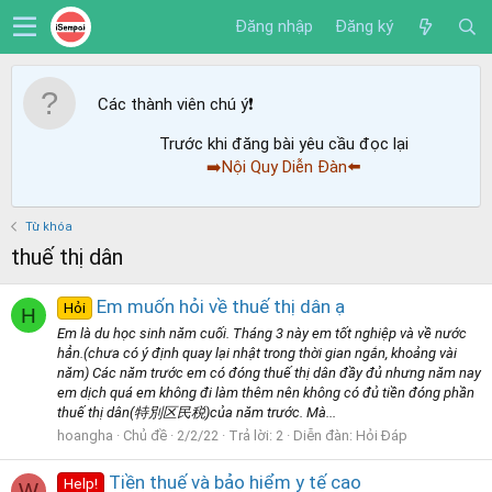
Đăng nhập
Đăng ký
Các thành viên chú ý
❗️
Trước khi đăng bài yêu cầu đọc lại
➡️Nội Quy Diễn Đàn⬅️
Từ khóa
thuế thị dân
Em muốn hỏi về thuế thị dân ạ
Hỏi
H
Em là du học sinh năm cuối. Tháng 3 này em tốt nghiệp và về nước
hẳn.(chưa có ý định quay lại nhật trong thời gian ngắn, khoảng vài
năm) Các năm trước em có đóng thuế thị dân đầy đủ nhưng năm nay
em dịch quá em không đi làm thêm nên không có đủ tiền đóng phần
thuế thị dân(特別区民税)của năm trước. Mà...
hoangha
Chủ đề
2/2/22
Trả lời: 2
Diễn đàn:
Hỏi Đáp
Tiền thuế và bảo hiểm y tế cao
Help!
W