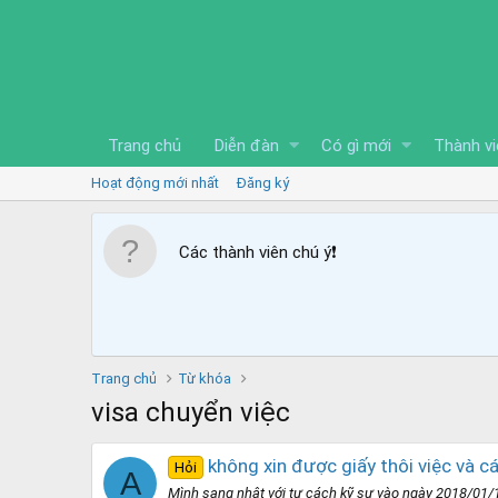
Trang chủ
Diễn đàn
Có gì mới
Thành vi
Hoạt động mới nhất
Đăng ký
Các thành viên chú ý
❗️
Trang chủ
Từ khóa
visa chuyển việc
không xin được giấy thôi việc và cá
Hỏi
A
Mình sang nhật với tư cách kỹ sư vào ngày 2018/01/1