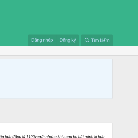
Đăng nhập
Đăng ký
Tìm kiếm
hận hợp đồng là 1100yen/h nhưng khi sang họ bắt mình kí hợp