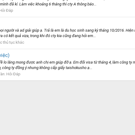
ình đã kí. Làm việc khoảng 6 tháng thì cty A thông báo...
Hỏi Đáp
ọi người và ad giải giúp ạ. Trả là em là du học sinh sang kỳ tháng 10/2016. Hiệ
ó kết quả viza, trong khi đó cty kia cũng đang hỏi em...
c thủ tục khác
việc)
ề lo lắng mong được anh chị em giúp đỡ ạ. Em đổi visa từ tháng 4, làm công ty 
, công ty đồng ý nhưng không cấp giấy taishokusho ạ...
đàn:
Hỏi Đáp