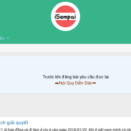
ên
Trước khi đăng bài yêu cầu đọc lại
➡️Nội Quy Diễn Đàn⬅️
ch giải quyết
1, kí hợp đồng và đi làm ở cty A vào ngày 2018/01/22. Khi ở việt nam mình có n