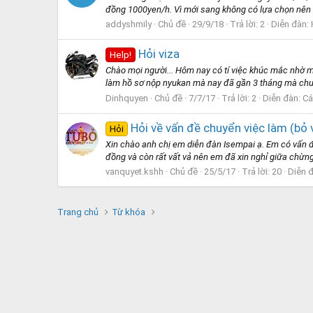
đồng 1000yen/h. Vì mới sang không có lựa chọn nên m
addyshmily
Chủ đề
29/9/18
Trả lời: 2
Diễn đàn:
Hỏi viza
Help!
Chào mọi người... Hôm nay có tí việc khúc mắc nhờ m
làm hồ sơ nộp nyukan mà nay đã gần 3 tháng mà chưa c
Dinhquyen
Chủ đề
7/7/17
Trả lời: 2
Diễn đàn:
Cá
Hỏi về vấn đề chuyển việc làm (bỏ 
Hỏi
Xin chào anh chị em diễn đàn Isempai ạ. Em có vấn đ
đồng và còn rất vất vả nên em đã xin nghỉ giữa chừng
vanquyet.kshh
Chủ đề
25/5/17
Trả lời: 20
Diễn 
Trang chủ
Từ khóa